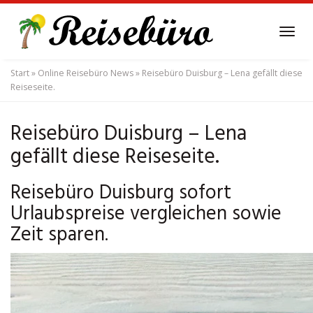
Skip
to
Tog
main
navi
content
Start
»
Online Reisebüro News
»
Reisebüro Duisburg – Lena gefällt diese
Reiseseite.
Reisebüro Duisburg – Lena
gefällt diese Reiseseite.
Reisebüro Duisburg sofort
Urlaubspreise vergleichen sowie
Zeit sparen.