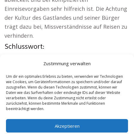
Einreisevorgaben sehr hilfreich ist. Die Achtung
der Kultur des Gastlandes und seiner Bürger
trägt dazu bei, Missverständnisse auf Reisen zu
verhindern.
Schlusswort:
Regionale Hinweise:
Autovermietung Duisburg
|
Zustimmung verwalten
Sicherheitsdienst Duisburg
|
Versicherung
Duisburg
|
Hundeschule Duisburg
|
Schamane
Um dir ein optimales Erlebnis zu bieten, verwenden wir Technologien
wie Cookies, um Geräteinformationen zu speichern und/oder darauf
Duisburg
|
Reisebüro Duisburg
zuzugreifen. Wenn du diesen Technologien zustimmst, können wir
Daten wie das Surfverhalten oder eindeutige IDs auf dieser Website
verarbeiten. Wenn du deine Zustimmung nicht erteilst oder
Contents
[
show
]
zurückziehst, können bestimmte Merkmale und Funktionen
beeinträchtigt werden.
No tags for this post.
Akzeptieren