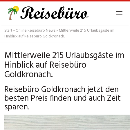
Skip
to
Tog
main
navi
content
Start
»
Online Reisebüro News
»
Mittlerweile 215 Urlaubsgäste im
Hinblick auf Reisebüro Goldkronach.
Mittlerweile 215 Urlaubsgäste im
Hinblick auf Reisebüro
Goldkronach.
Reisebüro Goldkronach jetzt den
besten Preis finden und auch Zeit
sparen.