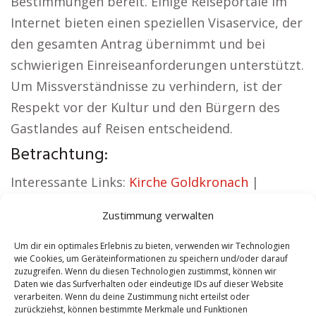
Bestimmungen bereit. Einige Reiseportale im
Internet bieten einen speziellen Visaservice, der
den gesamten Antrag übernimmt und bei
schwierigen Einreiseanforderungen unterstützt.
Um Missverständnisse zu verhindern, ist der
Respekt vor der Kultur und den Bürgern des
Gastlandes auf Reisen entscheidend.
Betrachtung:
Interessante Links:
Kirche Goldkronach
|
Autovermietung Goldkronach
|
Zustimmung verwalten
Sicherheitsdienst Goldkronach
|
Hauskauf
Goldkronach
|
Hundeschule Goldkronach
|
Um dir ein optimales Erlebnis zu bieten, verwenden wir Technologien
wie Cookies, um Geräteinformationen zu speichern und/oder darauf
Schamane Goldkronach
zuzugreifen. Wenn du diesen Technologien zustimmst, können wir
Daten wie das Surfverhalten oder eindeutige IDs auf dieser Website
verarbeiten. Wenn du deine Zustimmung nicht erteilst oder
Contents
[
show
]
zurückziehst, können bestimmte Merkmale und Funktionen