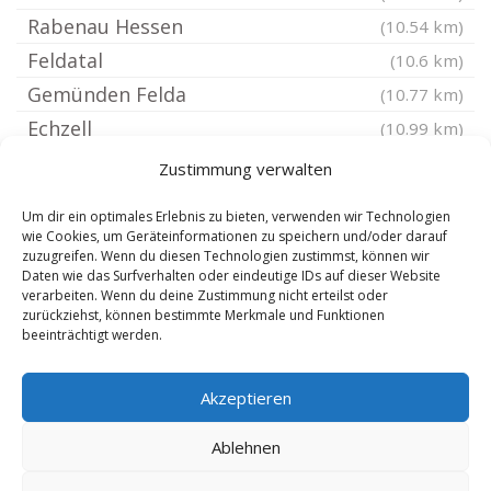
Rabenau Hessen
(10.54 km)
Feldatal
(10.6 km)
Gemünden Felda
(10.77 km)
Echzell
(10.99 km)
Münzenberg
(11.18 km)
Zustimmung verwalten
Allendorf Lumda
(11.32 km)
Um dir ein optimales Erlebnis zu bieten, verwenden wir Technologien
Hirzenhain Wetteraukreis
(12.29 km)
wie Cookies, um Geräteinformationen zu speichern und/oder darauf
zuzugreifen. Wenn du diesen Technologien zustimmst, können wir
Gedern
(12.48 km)
Daten wie das Surfverhalten oder eindeutige IDs auf dieser Website
Pohlheim
verarbeiten. Wenn du deine Zustimmung nicht erteilst oder
(12.65 km)
zurückziehst, können bestimmte Merkmale und Funktionen
Wölfersheim
(12.69 km)
beeinträchtigt werden.
Homberg Ohm
(12.73 km)
Akzeptieren
Gießen Wieseckshöfe
(13 km)
Lautertal Vogelsberg
(13.37 km)
Ablehnen