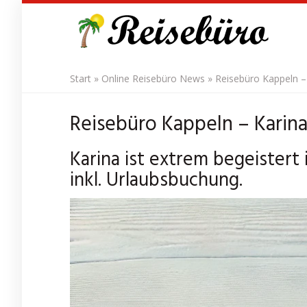
Skip
to
main
content
Start
»
Online Reisebüro News
»
Reisebüro Kappeln – K
Reisebüro Kappeln – Karina l
Karina ist extrem begeistert
inkl. Urlaubsbuchung.