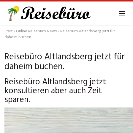
Skip
to
Tog
main
navi
content
Start
»
Online Reisebüro News
»
Reisebüro Altlandsberg jetzt für
daheim buchen.
Reisebüro Altlandsberg jetzt für
daheim buchen.
Reisebüro Altlandsberg jetzt
konsultieren aber auch Zeit
sparen.