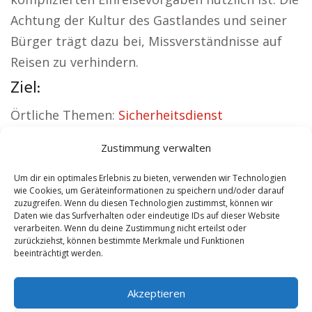
Achtung der Kultur des Gastlandes und seiner
Bürger trägt dazu bei, Missverständnisse auf
Reisen zu verhindern.
Ziel:
Örtliche Themen:
Sicherheitsdienst
Altlandsberg
|
Versicherung Altlandsberg
|
Zustimmung verwalten
Wohnung mieten Altlandsberg
|
Schamane
Altlandsberg
|
Reisebüro Altlandsberg
|
Um dir ein optimales Erlebnis zu bieten, verwenden wir Technologien
wie Cookies, um Geräteinformationen zu speichern und/oder darauf
Versicherung Altlandsberg
zuzugreifen. Wenn du diesen Technologien zustimmst, können wir
Daten wie das Surfverhalten oder eindeutige IDs auf dieser Website
verarbeiten. Wenn du deine Zustimmung nicht erteilst oder
Contents
[
show
]
zurückziehst, können bestimmte Merkmale und Funktionen
beeinträchtigt werden.
No tags for this post.
Akzeptieren