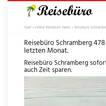
Skip
to
main
content
Start
»
Online Reisebüro News
»
Reisebüro Schramber
Reisebüro Schramberg 478 
letzten Monat.
Reisebüro Schramberg sofort
auch Zeit sparen.