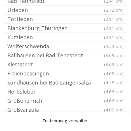
Bad Tennstedt
(2.41 km)
Urleben
(2.72 km)
Tottleben
(3.11 km)
Blankenburg Thüringen
(3.11 km)
Kutzleben
(3.11 km)
Wolferschwenda
(3.53 km)
Ballhausen bei Bad Tennstedt
(3.69 km)
Klettstedt
(3.69 km)
Freienbessingen
(4.08 km)
Sundhausen bei Bad Langensalza
(4.48 km)
Herbsleben
(4.66 km)
Großenehrich
(4.66 km)
Großvargula
(4.82 km)
Schwerstedt bei Sömmerda
(4.91 km)
Zustimmung verwalten
Gangloffsömmern
(5.05 km)