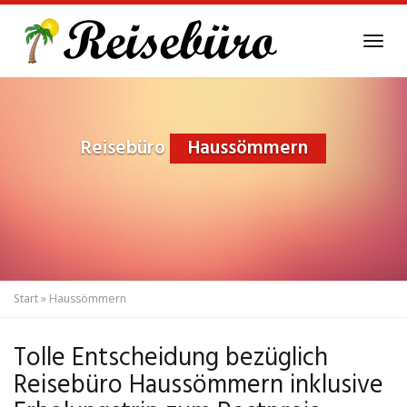
Skip
to
Tog
main
navi
content
Reisebüro
Haussömmern
Start
»
Haussömmern
Tolle Entscheidung bezüglich
Reisebüro Haussömmern inklusive