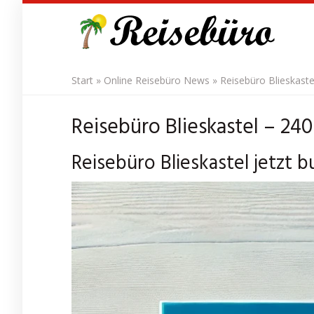
Skip
to
main
content
Start
»
Online Reisebüro News
»
Reisebüro Blieskaste
Reisebüro Blieskastel – 24
Reisebüro Blieskastel jetzt 