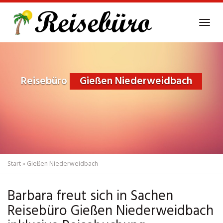
Skip
to
Tog
main
navi
content
Reisebüro
Gießen Niederweidbach
Start
»
Gießen Niederweidbach
Barbara freut sich in Sachen
Reisebüro Gießen Niederweidbach