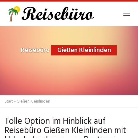
Skip
to
Tog
main
navi
content
Reisebüro
Gießen Kleinlinden
Start
»
Gießen Kleinlinden
Tolle Option im Hinblick auf
Reisebüro Gießen Kleinlinden mit