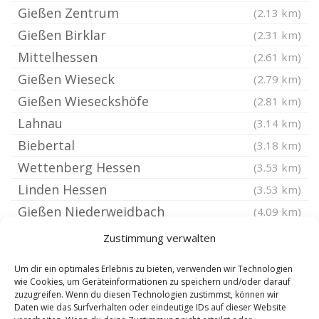
Gießen Zentrum
(2.13 km)
Gießen Birklar
(2.31 km)
Mittelhessen
(2.61 km)
Gießen Wieseck
(2.79 km)
Gießen Wieseckshöfe
(2.81 km)
Lahnau
(3.14 km)
Biebertal
(3.18 km)
Wettenberg Hessen
(3.53 km)
Linden Hessen
(3.53 km)
Gießen Niederweidbach
(4.09 km)
Pohlheim
(4.53 km)
Zustimmung verwalten
Gießen Hüttenberg
(4.67 km)
Um dir ein optimales Erlebnis zu bieten, verwenden wir Technologien
Hüttenberg Hessen
(4.67 km)
wie Cookies, um Geräteinformationen zu speichern und/oder darauf
zuzugreifen. Wenn du diesen Technologien zustimmst, können wir
Wetzlar Dutenhofen
(4.67 km)
Daten wie das Surfverhalten oder eindeutige IDs auf dieser Website