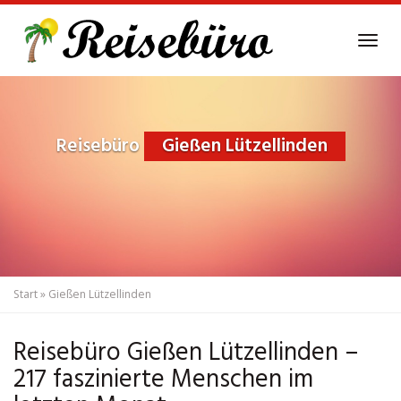
Skip
to
Tog
main
navi
content
Reisebüro
Gießen Lützellinden
Start
»
Gießen Lützellinden
Reisebüro Gießen Lützellinden –
217 faszinierte Menschen im