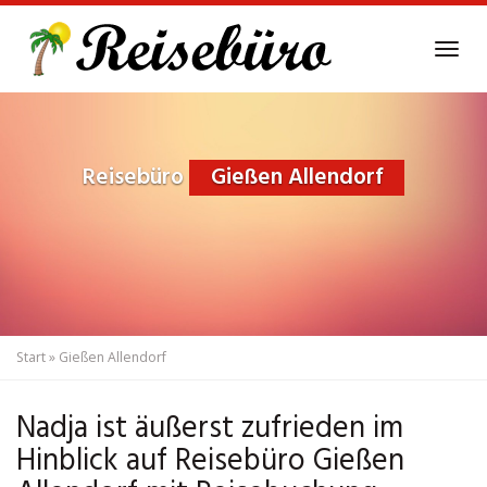
Skip
to
Tog
main
navi
content
Reisebüro
Gießen Allendorf
Start
»
Gießen Allendorf
Nadja ist äußerst zufrieden im
Hinblick auf Reisebüro Gießen