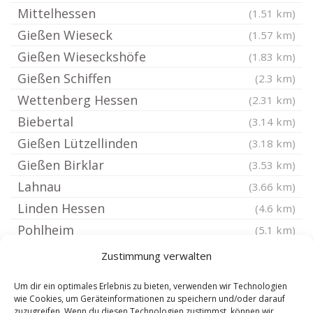
Mittelhessen
(1.51 km)
Gießen Wieseck
(1.57 km)
Gießen Wieseckshöfe
(1.83 km)
Gießen Schiffen
(2.3 km)
Wettenberg Hessen
(2.31 km)
Biebertal
(3.14 km)
Gießen Lützellinden
(3.18 km)
Gießen Birklar
(3.53 km)
Lahnau
(3.66 km)
Linden Hessen
(4.6 km)
Pohlheim
(5.1 km)
Lollar
(5.1 km)
Zustimmung verwalten
Buseck
(5.25 km)
Um dir ein optimales Erlebnis zu bieten, verwenden wir Technologien
Gießen Niederweidbach
(5.45 km)
wie Cookies, um Geräteinformationen zu speichern und/oder darauf
zuzugreifen. Wenn du diesen Technologien zustimmst, können wir