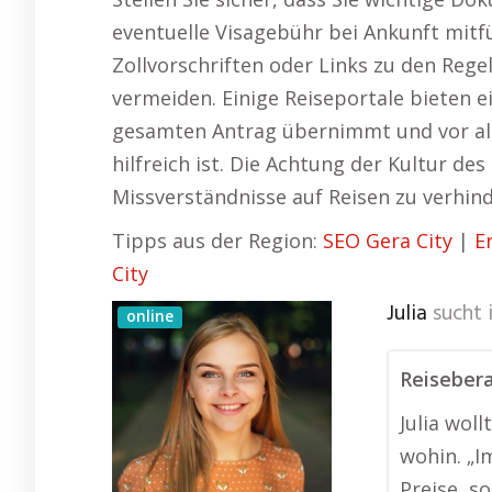
eventuelle Visagebühr bei Ankunft mitfü
Zollvorschriften oder Links zu den Reg
vermeiden. Einige Reiseportale bieten ei
gesamten Antrag übernimmt und vor a
hilfreich ist. Die Achtung der Kultur de
Missverständnisse auf Reisen zu verhind
Tipps aus der Region:
SEO Gera City
|
E
City
Julia
sucht 
online
Reisebera
Julia wol
wohin. „I
Preise, s