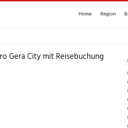
Home
Region
B
Reisebüro
Gera City
ro Gera City mit Reisebuchung