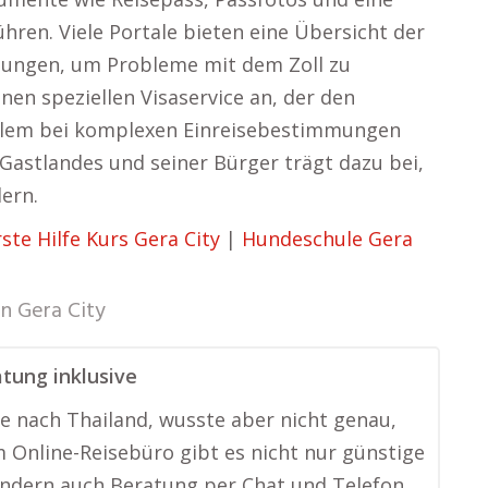
hren. Viele Portale bieten eine Übersicht der
elungen, um Probleme mit dem Zoll zu
nen speziellen Visaservice an, der den
llem bei komplexen Einreisebestimmungen
s Gastlandes und seiner Bürger trägt dazu bei,
ern.
rste Hilfe Kurs Gera City
|
Hundeschule Gera
in
Gera City
tung inklusive
lte nach Thailand, wusste aber nicht genau,
m Online-Reisebüro gibt es nicht nur günstige
ondern auch Beratung per Chat und Telefon.