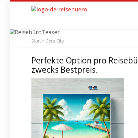
Skip
to
main
content
Start
»
Gera City
Perfekte Option pro Reisebü
zwecks Bestpreis.