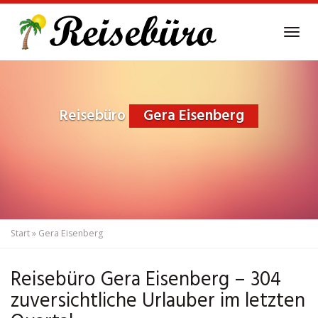
Skip
to
Tog
main
navi
content
Reisebüro
Gera Eisenberg
Start
»
Gera Eisenberg
Reisebüro Gera Eisenberg – 304
zuversichtliche Urlauber im letzten