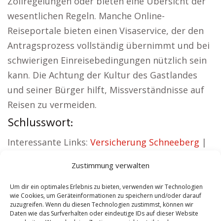
Zollregelungen oder bieten eine Übersicht der
wesentlichen Regeln. Manche Online-
Reiseportale bieten einen Visaservice, der den
Antragsprozess vollständig übernimmt und bei
schwierigen Einreisebedingungen nützlich sein
kann. Die Achtung der Kultur des Gastlandes
und seiner Bürger hilft, Missverständnisse auf
Reisen zu vermeiden.
Schlusswort:
Interessante Links:
Versicherung Schneeberg
|
Wohnung mieten Schneeberg
|
Kirche
Zustimmung verwalten
Schneeberg
|
Reisebüro Schneeberg
|
Versicherung Schneeberg
|
Hauskauf
Um dir ein optimales Erlebnis zu bieten, verwenden wir Technologien
wie Cookies, um Geräteinformationen zu speichern und/oder darauf
Schneeberg
zuzugreifen. Wenn du diesen Technologien zustimmst, können wir
Daten wie das Surfverhalten oder eindeutige IDs auf dieser Website