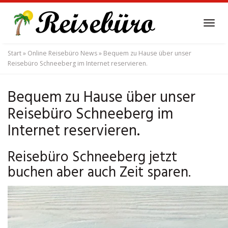
Skip
to
Tog
main
navi
content
Start
»
Online Reisebüro News
»
Bequem zu Hause über unser
Reisebüro Schneeberg im Internet reservieren.
Bequem zu Hause über unser
Reisebüro Schneeberg im
Internet reservieren.
Reisebüro Schneeberg jetzt
buchen aber auch Zeit sparen.