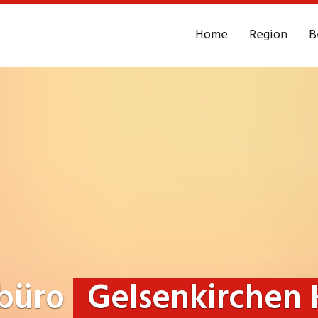
Home
Region
B
ebüro
Gelsenkirchen 