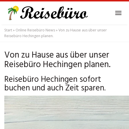
Skip
to
Tog
main
navi
content
Start
»
Online Reisebüro News
»
Von zu Hause aus über unser
Reisebüro Hechingen planen.
Von zu Hause aus über unser
Reisebüro Hechingen planen.
Reisebüro Hechingen sofort
buchen und auch Zeit sparen.