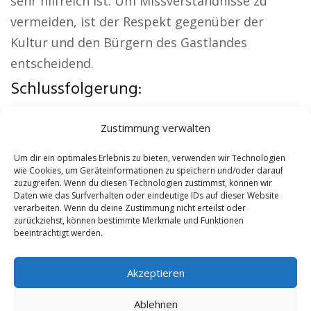
sehr hilfreich ist. Um Missverständnisse zu
vermeiden, ist der Respekt gegenüber der
Kultur und den Bürgern des Gastlandes
entscheidend.
Schlussfolgerung:
Aus der Region:
Sicherheitsdienst Hechingen
|
Zustimmung verwalten
Versicherung Hechingen
|
Wohnung mieten
Hechingen
|
Schamane Hechingen
|
Reisebüro
Um dir ein optimales Erlebnis zu bieten, verwenden wir Technologien
wie Cookies, um Geräteinformationen zu speichern und/oder darauf
Hechingen
|
Versicherung Hechingen
zuzugreifen. Wenn du diesen Technologien zustimmst, können wir
Daten wie das Surfverhalten oder eindeutige IDs auf dieser Website
verarbeiten. Wenn du deine Zustimmung nicht erteilst oder
Contents
[
show
]
zurückziehst, können bestimmte Merkmale und Funktionen
beeinträchtigt werden.
No tags for this post.
Akzeptieren
Ablehnen