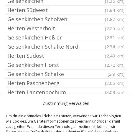
Gelsenkirchen
(1.36 km)
Herten Südwest
(1.84 km)
Gelsenkirchen Scholven
(1.87 km)
Herten Westerholt
(2.25 km)
Gelsenkirchen Heßler
(2.31 km)
Gelsenkirchen Schalke Nord
(2.34 km)
Herten Südost
(2.43 km)
Gelsenkirchen Horst
(2.72 km)
Gelsenkirchen Schalke
(2.9 km)
Herten Paschenberg
(3.05 km)
Herten Langenbochum
(3.09 km)
Herten Mitte
(3.15 km)
Zustimmung verwalten
Herten Westfalen
(3.15 km)
Um dir ein optimales Erlebnis zu bieten, verwenden wir Technologien
Gelsenkirchen Bismarck
(3.45 km)
wie Cookies, um Geräteinformationen zu speichern und/oder darauf
zuzugreifen. Wenn du diesen Technologien zustimmst, können wir
Gelsenkirchen Altstadt
(3.53 km)
Daten wie das Surfverhalten oder eindeutige IDs auf dieser Website