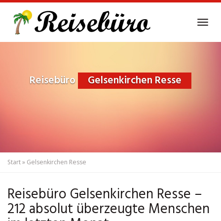
Skip
to
Tog
main
navi
content
Reisebüro
Gelsenkirchen Resse
Start
»
Gelsenkirchen Resse
Reisebüro Gelsenkirchen Resse –
212 absolut überzeugte Menschen