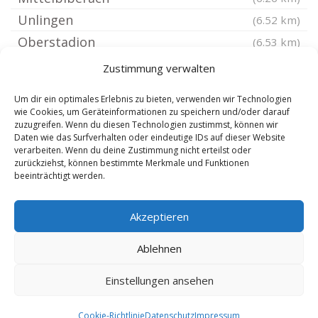
Unlingen
(6.52 km)
Oberstadion
(6.53 km)
Bad Schussenried
(6.77 km)
Zustimmung verwalten
Ertingen
(6.92 km)
Um dir ein optimales Erlebnis zu bieten, verwenden wir Technologien
Unterwachingen
(7.08 km)
wie Cookies, um Geräteinformationen zu speichern und/oder darauf
zuzugreifen. Wenn du diesen Technologien zustimmst, können wir
Riedlingen Württemberg
(7.73 km)
Daten wie das Surfverhalten oder eindeutige IDs auf dieser Website
Ingoldingen
verarbeiten. Wenn du deine Zustimmung nicht erteilst oder
(7.88 km)
zurückziehst, können bestimmte Merkmale und Funktionen
Bad Saulgau
(7.88 km)
beeinträchtigt werden.
Unterstadion
(7.91 km)
Akzeptieren
Hausen am Bussen
(8.1 km)
Emerkingen
(8.21 km)
Ablehnen
Einstellungen ansehen
Copyright 2024-2025 by de-reisebuero.de |
10.8.2026
Cookie-Richtlinie
Datenschutz
Impressum