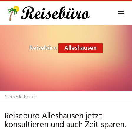
Skip
to
Tog
main
navi
content
Reisebüro
Alleshausen
Start
»
Alleshausen
Reisebüro Alleshausen jetzt
konsultieren und auch Zeit sparen.