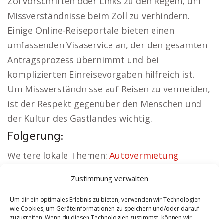
Zollvorschriften oder Links zu den Regeln, um
Missverständnisse beim Zoll zu verhindern.
Einige Online-Reiseportale bieten einen
umfassenden Visaservice an, der den gesamten
Antragsprozess übernimmt und bei
komplizierten Einreisevorgaben hilfreich ist.
Um Missverständnisse auf Reisen zu vermeiden,
ist der Respekt gegenüber den Menschen und
der Kultur des Gastlandes wichtig.
Folgerung:
Weitere lokale Themen:
Autovermietung
Traunstein
|
Sicherheitsdienst Traunstein
|
Zustimmung verwalten
Versicherung Traunstein
|
Hundeschule
Traunstein
|
Schamane Traunstein
|
Reisebüro
Um dir ein optimales Erlebnis zu bieten, verwenden wir Technologien
wie Cookies, um Geräteinformationen zu speichern und/oder darauf
Traunstein
zuzugreifen. Wenn du diesen Technologien zustimmst, können wir