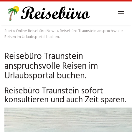
Skip
to
Tog
main
navi
content
Start
»
Online Reisebüro News
»
Reisebüro Traunstein anspruchsvolle
Reisen im Urlaubsportal buchen.
Reisebüro Traunstein
anspruchsvolle Reisen im
Urlaubsportal buchen.
Reisebüro Traunstein sofort
konsultieren und auch Zeit sparen.