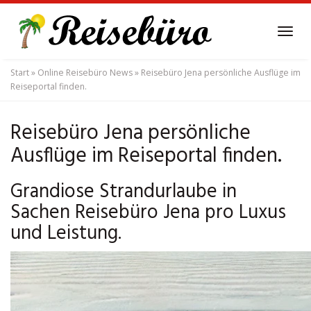
Skip
to
Tog
main
navi
content
Start
»
Online Reisebüro News
»
Reisebüro Jena persönliche Ausflüge im
Reiseportal finden.
Reisebüro Jena persönliche
Ausflüge im Reiseportal finden.
Grandiose Strandurlaube in
Sachen Reisebüro Jena pro Luxus
und Leistung.