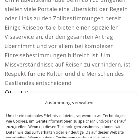
stellen viele Portale eine Übersicht der Regeln
oder Links zu den Zollbestimmungen bereit.
Einige Reiseportale bieten einen speziellen
Visaservice an, der den gesamten Antrag
übernimmt und vor allem bei komplexen
Einreisebestimmungen hilfreich ist. Um
Missverständnisse auf Reisen zu verhindern, ist
Respekt für die Kultur und die Menschen des
Gastlandes entscheidend.
Überblick:
Zustimmung verwalten
Regionale Hinweise:
Versicherung Jena
|
Wohnung mieten Jena
|
Kirche Jena
|
Reisebüro
Um dir ein optimales Erlebnis zu bieten, verwenden wir Technologien
wie Cookies, um Geräteinformationen zu speichern und/oder darauf
Jena
|
Versicherung Jena
|
Hauskauf Jena
zuzugreifen. Wenn du diesen Technologien zustimmst, können wir
Daten wie das Surfverhalten oder eindeutige IDs auf dieser Website
verarbeiten. Wenn du deine Zustimmung nicht erteilst oder