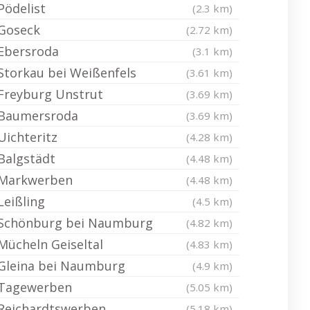
Pödelist
(2.3 km)
Goseck
(2.72 km)
Ebersroda
(3.1 km)
Storkau bei Weißenfels
(3.61 km)
Freyburg Unstrut
(3.69 km)
Baumersroda
(3.69 km)
Uichteritz
(4.28 km)
Balgstädt
(4.48 km)
Markwerben
(4.48 km)
Leißling
(4.5 km)
Schönburg bei Naumburg
(4.82 km)
Mücheln Geiseltal
(4.83 km)
Gleina bei Naumburg
(4.9 km)
Tagewerben
(5.05 km)
Reichardtswerben
(5.18 km)