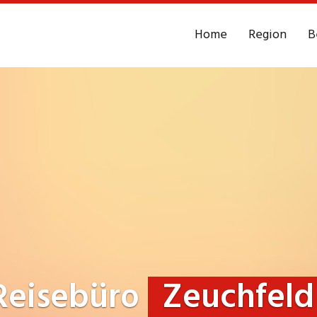
Home
Region
B
Reisebüro
Zeuchfeld