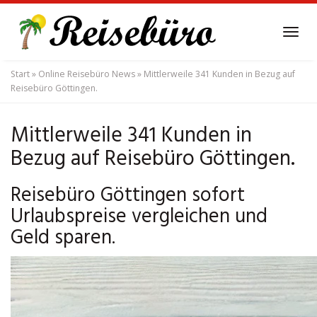
Skip
to
Tog
main
navi
content
Start
»
Online Reisebüro News
»
Mittlerweile 341 Kunden in Bezug auf
Reisebüro Göttingen.
Mittlerweile 341 Kunden in
Bezug auf Reisebüro Göttingen.
Reisebüro Göttingen sofort
Urlaubspreise vergleichen und
Geld sparen.