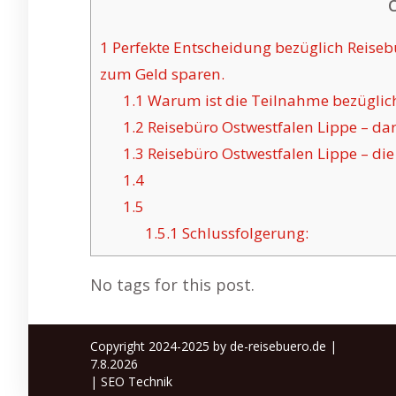
1
Perfekte Entscheidung bezüglich Reise
zum Geld sparen.
1.1
Warum ist die Teilnahme bezüglich
1.2
Reisebüro Ostwestfalen Lippe – da
1.3
Reisebüro Ostwestfalen Lippe – di
1.4
1.5
1.5.1
Schlussfolgerung:
No tags for this post.
Copyright 2024-2025 by de-reisebuero.de |
7.8.2026
|
SEO Technik