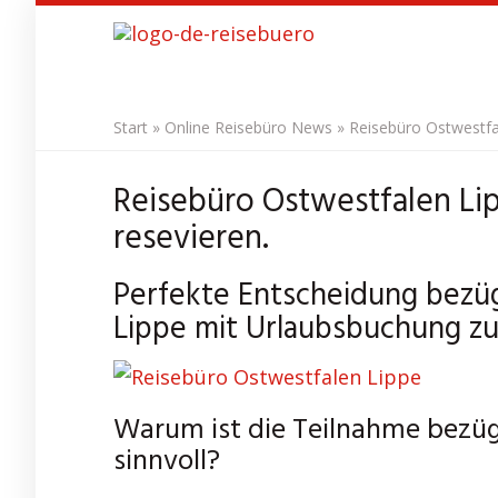
Skip
to
main
content
Start
»
Online Reisebüro News
»
Reisebüro Ostwestfa
Reisebüro Ostwestfalen Li
resevieren.
Perfekte Entscheidung bezüg
Lippe mit Urlaubsbuchung zu
Warum ist die Teilnahme bezüg
sinnvoll?