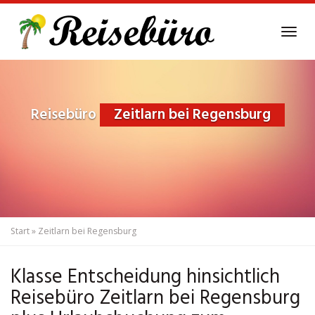
Skip
to
Tog
main
navi
content
Reisebüro
Zeitlarn bei Regensburg
Start
»
Zeitlarn bei Regensburg
Klasse Entscheidung hinsichtlich
Reisebüro Zeitlarn bei Regensburg