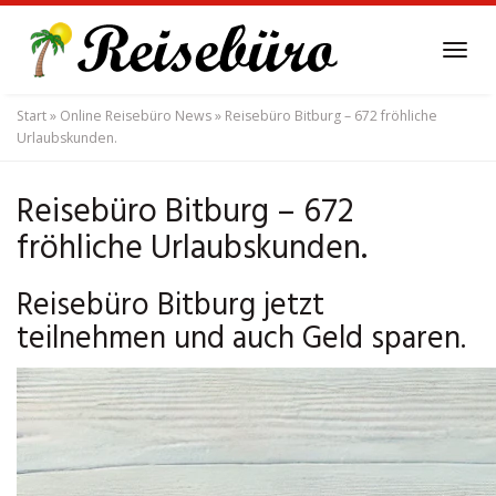
Skip
to
Tog
main
navi
content
Start
»
Online Reisebüro News
»
Reisebüro Bitburg – 672 fröhliche
Urlaubskunden.
Reisebüro Bitburg – 672
fröhliche Urlaubskunden.
Reisebüro Bitburg jetzt
teilnehmen und auch Geld sparen.