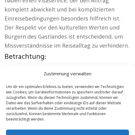
haben einen Visaservice, der den Antrag
komplett abwickelt und bei komplizierten
Einreisebedingungen besonders hilfreich ist.
Der Respekt vor den kulturellen Werten und
Bürgern des Gastlandes ist entscheidend, um
Missverständnisse im Reisealltag zu verhindern.
Betrachtung:
Weitere lokale Themen:
Kirche Bitburg
|
Zustimmung verwalten
Autovermietung Bitburg
|
Sicherheitsdienst
Bitburg
|
Hauskauf Bitburg
|
Hundeschule
Um dir ein optimales Erlebnis zu bieten, verwenden wir Technologien
wie Cookies, um Geräteinformationen zu speichern und/oder darauf
Bitburg
|
Schamane Bitburg
zuzugreifen. Wenn du diesen Technologien zustimmst, können wir
Daten wie das Surfverhalten oder eindeutige IDs auf dieser Website
verarbeiten. Wenn du deine Zustimmung nicht erteilst oder
Contents
[
show
]
zurückziehst, können bestimmte Merkmale und Funktionen
beeinträchtigt werden.
No tags for this post.