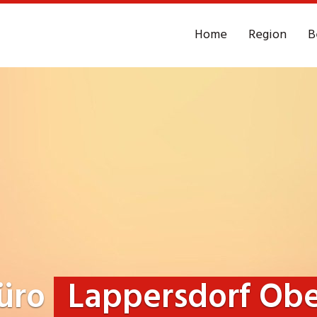
Home
Region
B
büro
Lappersdorf Obe