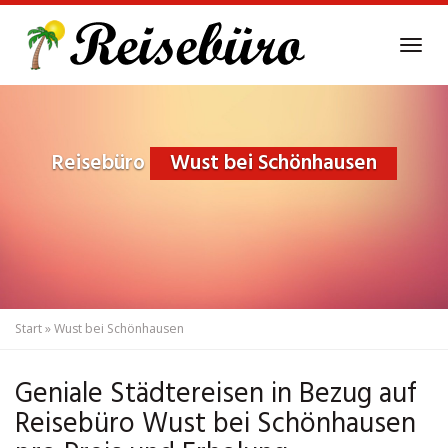
Skip
to
Tog
main
navi
content
Reisebüro
Wust bei Schönhausen
Start
»
Wust bei Schönhausen
Geniale Städtereisen in Bezug auf
Reisebüro Wust bei Schönhausen