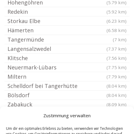
Hohengöhren
(5.79 km)
Redekin
(5.92 km)
Storkau Elbe
(6.23 km)
Hämerten
(6.58 km)
Tangermünde
(7 km)
Langensalzwedel
(7.37 km)
Klitsche
(7.56 km)
Neuermark-Lübars
(7.75 km)
Miltern
(7.79 km)
Schelldorf bei Tangerhütte
(8.04 km)
Bölsdorf
(8.04 km)
Zabakuck
(8.09 km)
Nielebock
(8.33 km)
Zustimmung verwalten
Buch bei Tangerhütte
(8.39 km)
Um dir ein optimales Erlebnis zu bieten, verwenden wir Technologien
Brettin
(8.54 km)
wie Cookies, um Geräteinformationen zu speichern und/oder darauf