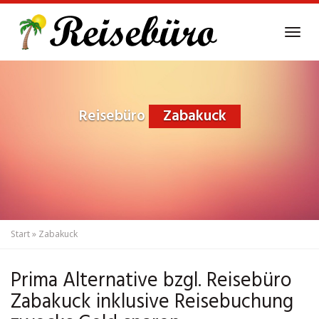
Skip
to
Tog
main
navi
content
Reisebüro
Zabakuck
Start
»
Zabakuck
Prima Alternative bzgl. Reisebüro
Zabakuck inklusive Reisebuchung