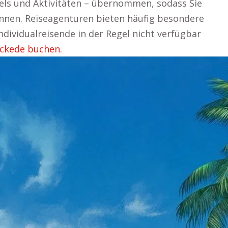
els und Aktivitäten – übernommen, sodass Sie
önnen. Reiseagenturen bieten häufig besondere
ndividualreisende in der Regel nicht verfügbar
eckede buchen.