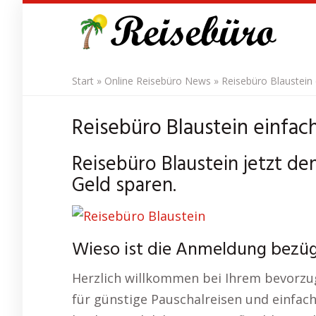
Skip
to
main
content
Start
»
Online Reisebüro News
»
Reisebüro Blaustein
Reisebüro Blaustein einfac
Reisebüro Blaustein jetzt de
Geld sparen.
Wieso ist die Anmeldung bezügl
Herzlich willkommen bei Ihrem bevorzug
für günstige Pauschalreisen und einfac