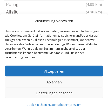
Pölzig
(4.83 km)
Allgäu
(4.98 km)
Lumpzig
(5.07 km)
Zustimmung verwalten
Hirschfeld bei Gera
(5.1 km)
Um dir ein optimales Erlebnis zu bieten, verwenden wir Technologien
Droßdorf bei Zeitz Elster
(5.1 km)
wie Cookies, um Geräteinformationen zu speichern und/oder darauf
zuzugreifen. Wenn du diesen Technologien zustimmst, können wir
Bergisdorf
(5.2 km)
Daten wie das Surfverhalten oder eindeutige IDs auf dieser Website
Mehna
verarbeiten. Wenn du deine Zustimmung nicht erteilst oder
(5.27 km)
zurückziehst, können bestimmte Merkmale und Funktionen
Tegkwitz
(5.49 km)
beeinträchtigt werden.
Grana
(5.56 km)
Akzeptieren
Schellbach bei Zeitz Elster
(5.57 km)
Monstab
(5.65 km)
Ablehnen
Einstellungen ansehen
Copyright 2024-2025 by de-reisebuero.de |
6.8.2026
Cookie-Richtlinie
Datenschutz
Impressum
|
SEO Technik