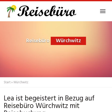
Skip
to
Tog
main
navi
content
Reisebüro
Würchwitz
Start
»
Würchwitz
Lea ist begeistert in Bezug auf
Reisebüro Würchwitz mit