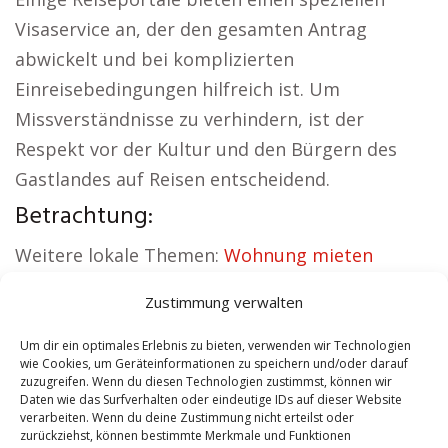
Visaservice an, der den gesamten Antrag
abwickelt und bei komplizierten
Einreisebedingungen hilfreich ist. Um
Missverständnisse zu verhindern, ist der
Respekt vor der Kultur und den Bürgern des
Gastlandes auf Reisen entscheidend.
Betrachtung:
Weitere lokale Themen:
Wohnung mieten
Hirschberg
|
Kirche Hirschberg
|
Zustimmung verwalten
Autovermietung Hirschberg
|
Versicherung
Hirschberg
|
Hauskauf Hirschberg
|
Um dir ein optimales Erlebnis zu bieten, verwenden wir Technologien
wie Cookies, um Geräteinformationen zu speichern und/oder darauf
Hundeschule Hirschberg
zuzugreifen. Wenn du diesen Technologien zustimmst, können wir
Daten wie das Surfverhalten oder eindeutige IDs auf dieser Website
verarbeiten. Wenn du deine Zustimmung nicht erteilst oder
Contents
[
show
]
zurückziehst, können bestimmte Merkmale und Funktionen