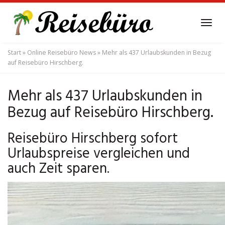
Skip
to
Tog
main
navi
content
Start
»
Online Reisebüro News
»
Mehr als 437 Urlaubskunden in Bezug
auf Reisebüro Hirschberg.
Mehr als 437 Urlaubskunden in
Bezug auf Reisebüro Hirschberg.
Reisebüro Hirschberg sofort
Urlaubspreise vergleichen und
auch Zeit sparen.