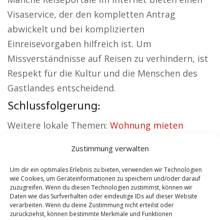
Visaservice, der den kompletten Antrag
abwickelt und bei komplizierten
Einreisevorgaben hilfreich ist. Um
Missverständnisse auf Reisen zu verhindern, ist
Respekt für die Kultur und die Menschen des
Gastlandes entscheidend.
Schlussfolgerung:
Weitere lokale Themen:
Wohnung mieten
Dübendorf
|
Kirche Dübendorf
|
Zustimmung verwalten
Autovermietung Dübendorf
|
Versicherung
Dübendorf
|
Hauskauf Dübendorf
|
Um dir ein optimales Erlebnis zu bieten, verwenden wir Technologien
wie Cookies, um Geräteinformationen zu speichern und/oder darauf
Hundeschule Dübendorf
zuzugreifen. Wenn du diesen Technologien zustimmst, können wir
Daten wie das Surfverhalten oder eindeutige IDs auf dieser Website
verarbeiten. Wenn du deine Zustimmung nicht erteilst oder
Contents
[
show
]
zurückziehst, können bestimmte Merkmale und Funktionen