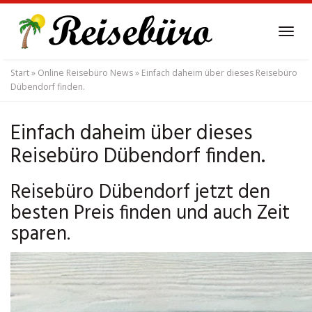
Skip
to
Tog
main
navi
content
Start
»
Online Reisebüro News
»
Einfach daheim über dieses Reisebüro
Dübendorf finden.
Einfach daheim über dieses
Reisebüro Dübendorf finden.
Reisebüro Dübendorf jetzt den
besten Preis finden und auch Zeit
sparen.