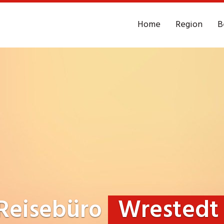
Home
Region
B
Reisebüro
Wrestedt