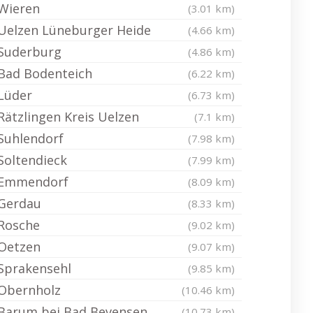
Wieren
(3.01 km)
Uelzen Lüneburger Heide
(4.66 km)
Suderburg
(4.86 km)
Bad Bodenteich
(6.22 km)
Lüder
(6.73 km)
Rätzlingen Kreis Uelzen
(7.1 km)
Suhlendorf
(7.98 km)
Soltendieck
(7.99 km)
Emmendorf
(8.09 km)
Gerdau
(8.33 km)
Rosche
(9.02 km)
Oetzen
(9.07 km)
Sprakensehl
(9.85 km)
Obernholz
(10.46 km)
Barum bei Bad Bevensen
(10.73 km)