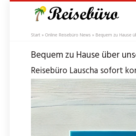
Skip
to
main
content
Start
»
Online Reisebüro News
»
Bequem zu Hause üb
Bequem zu Hause über unse
Reisebüro Lauscha sofort kon