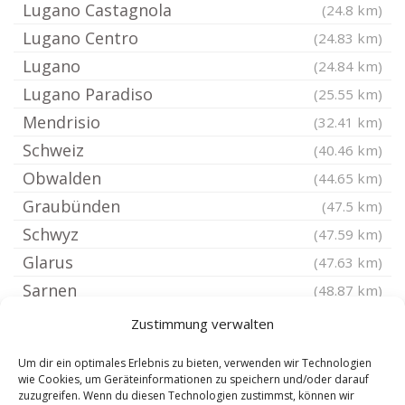
Lugano Castagnola
(24.8 km)
Lugano Centro
(24.83 km)
Lugano
(24.84 km)
Lugano Paradiso
(25.55 km)
Mendrisio
(32.41 km)
Schweiz
(40.46 km)
Obwalden
(44.65 km)
Graubünden
(47.5 km)
Schwyz
(47.59 km)
Glarus
(47.63 km)
Sarnen
(48.87 km)
Chur Wittikon
(51.21 km)
Zustimmung verwalten
Chur
(51.28 km)
Um dir ein optimales Erlebnis zu bieten, verwenden wir Technologien
Chur Altstadt
(51.37 km)
wie Cookies, um Geräteinformationen zu speichern und/oder darauf
zuzugreifen. Wenn du diesen Technologien zustimmst, können wir
Arth
(51.42 km)