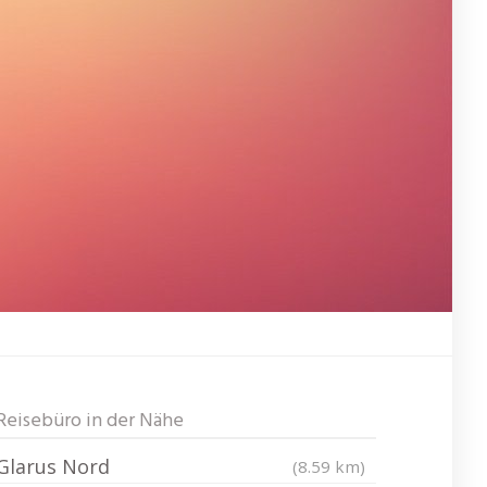
Reisebüro in der Nähe
Glarus Nord
(8.59 km)