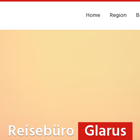
Home
Region
B
Reisebüro
Glarus