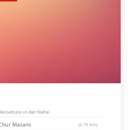
Reisebüro in der Nähe
Chur Masans
(0.79 km)