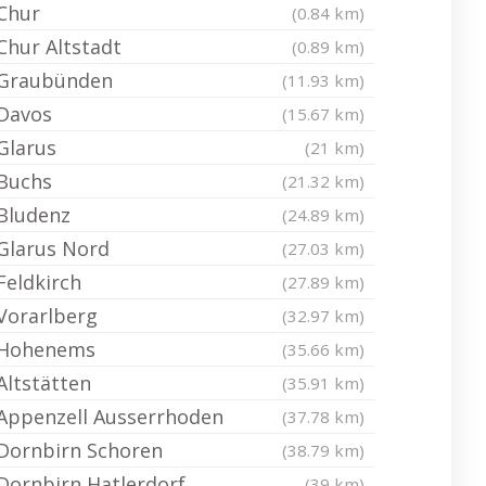
Chur
(0.84 km)
Chur Altstadt
(0.89 km)
Graubünden
(11.93 km)
Davos
(15.67 km)
Glarus
(21 km)
Buchs
(21.32 km)
Bludenz
(24.89 km)
Glarus Nord
(27.03 km)
Feldkirch
(27.89 km)
Vorarlberg
(32.97 km)
Hohenems
(35.66 km)
Altstätten
(35.91 km)
Appenzell Ausserrhoden
(37.78 km)
Dornbirn Schoren
(38.79 km)
Dornbirn Hatlerdorf
(39 km)