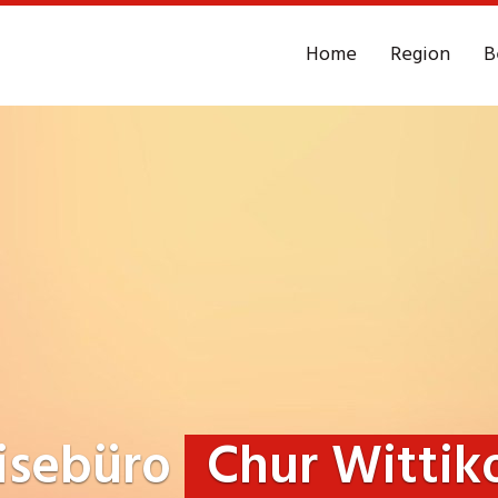
Home
Region
B
isebüro
Chur Wittik