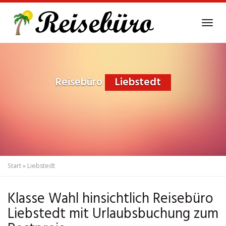
Skip
to
Tog
main
navi
content
Reisebüro
Liebstedt
Start
»
Liebstedt
Klasse Wahl hinsichtlich Reisebüro
Liebstedt mit Urlaubsbuchung zum