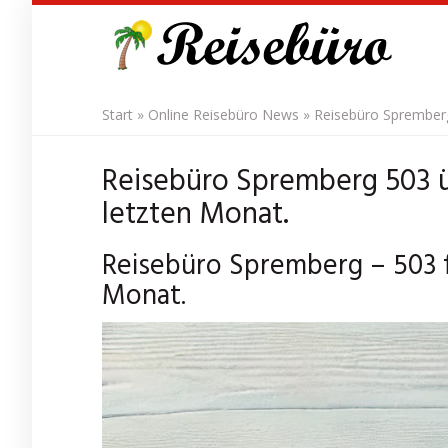
Skip
to
main
content
Start
»
Online Reisebüro News
»
Reisebüro Spremberg
Reisebüro Spremberg 503 ü
letzten Monat.
Reisebüro Spremberg – 503 f
Monat.