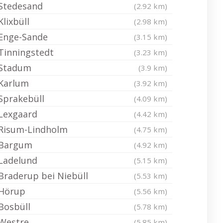
Stedesand
(2.92 km)
Klixbüll
(2.98 km)
Enge-Sande
(3.15 km)
Tinningstedt
(3.23 km)
Stadum
(3.9 km)
Karlum
(3.92 km)
Sprakebüll
(4.09 km)
Lexgaard
(4.42 km)
Risum-Lindholm
(4.75 km)
Bargum
(4.92 km)
Ladelund
(5.15 km)
Braderup bei Niebüll
(5.53 km)
Hörup
(5.56 km)
Bosbüll
(5.78 km)
Westre
(5.85 km)