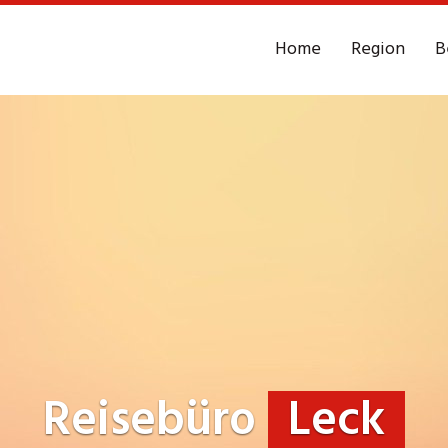
Home
Region
B
Reisebüro
Leck