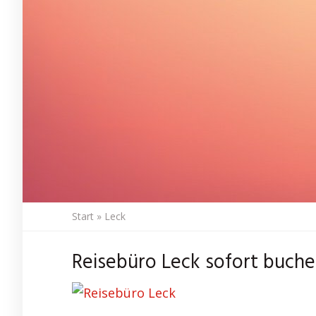
Start
»
Leck
Reisebüro Leck sofort buche