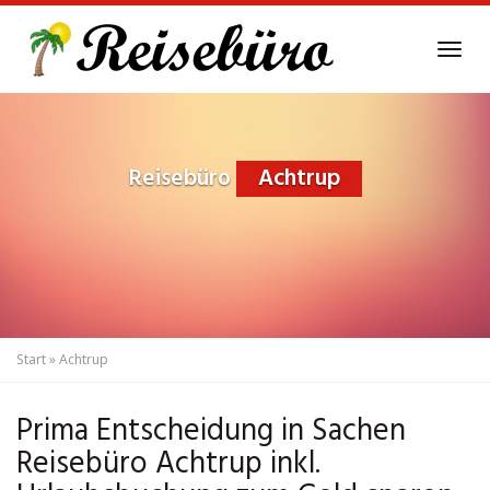
Skip
to
Tog
main
navi
content
Reisebüro
Achtrup
Start
»
Achtrup
Prima Entscheidung in Sachen
Reisebüro Achtrup inkl.