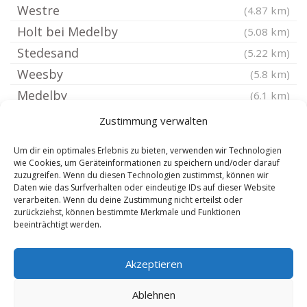
Westre
(4.87 km)
Holt bei Medelby
(5.08 km)
Stedesand
(5.22 km)
Weesby
(5.8 km)
Medelby
(6.1 km)
Braderup bei Niebüll
(6.29 km)
Zustimmung verwalten
Schafflund
(6.6 km)
Um dir ein optimales Erlebnis zu bieten, verwenden wir Technologien
Bargum
(6.81 km)
wie Cookies, um Geräteinformationen zu speichern und/oder darauf
zuzugreifen. Wenn du diesen Technologien zustimmst, können wir
Nordhackstedt
(6.81 km)
Daten wie das Surfverhalten oder eindeutige IDs auf dieser Website
Böxlund
verarbeiten. Wenn du deine Zustimmung nicht erteilst oder
(6.92 km)
zurückziehst, können bestimmte Merkmale und Funktionen
Bosbüll
(7 km)
beeinträchtigt werden.
Risum-Lindholm
(7.08 km)
Akzeptieren
Holm bei Süderlügum
(7.21 km)
Lütjenholm
(7.27 km)
Ablehnen