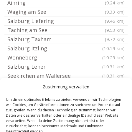
Ainring
(9.24 km)
Waging am See
(9.33 km)
Salzburg Liefering
(9.46 km)
Taching am See
(9.53 km)
Salzburg Taxham
(9.72 km)
Salzburg Itzling
(10.19 km)
Wonneberg
(10.29 km)
Salzburg Lehen
(10.31 km)
Seekirchen am Wallersee
(10.31 km)
Salzburg Maxglan
(10.53 km)
Zustimmung verwalten
Salzburg Schallmoos
(10.68 km)
Um dir ein optimales Erlebnis zu bieten, verwenden wir Technologien
Salzburg Mülln
(10.83 km)
wie Cookies, um Geräteinformationen zu speichern und/oder darauf
zuzugreifen. Wenn du diesen Technologien zustimmst, können wir
Tittmoning
(10.98 km)
Daten wie das Surfverhalten oder eindeutige IDs auf dieser Website
Anger bei Bad Reichenhall
verarbeiten. Wenn du deine Zustimmung nicht erteilst oder
(11.06 km)
zurückziehst, können bestimmte Merkmale und Funktionen
Salzburg Gnigl
(11.09 km)
beeinträchtigt werden.