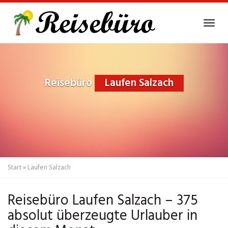
Skip
to
Tog
main
navi
content
Reisebüro
Laufen Salzach
Start
»
Laufen Salzach
Reisebüro Laufen Salzach – 375
absolut überzeugte Urlauber in