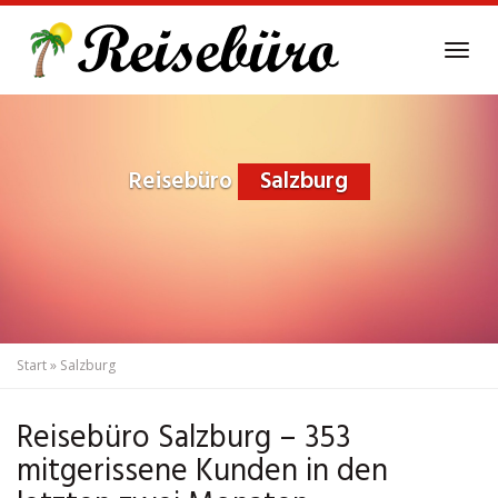
Skip
to
Tog
main
navi
content
Reisebüro
Salzburg
Start
»
Salzburg
Reisebüro Salzburg – 353
mitgerissene Kunden in den