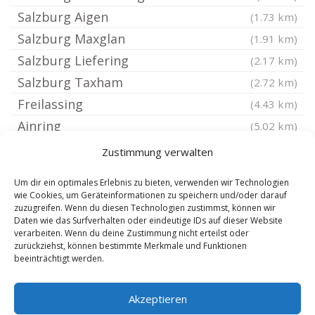
Salzburg Aigen
(1.73 km)
Salzburg Maxglan
(1.91 km)
Salzburg Liefering
(2.17 km)
Salzburg Taxham
(2.72 km)
Freilassing
(4.43 km)
Ainring
(5.02 km)
Saaldorf-Surheim
(7.01 km)
Zustimmung verwalten
Piding
(7.2 km)
Um dir ein optimales Erlebnis zu bieten, verwenden wir Technologien
Seekirchen am Wallersee
(7.42 km)
wie Cookies, um Geräteinformationen zu speichern und/oder darauf
zuzugreifen. Wenn du diesen Technologien zustimmst, können wir
Marktschellenberg
(7.68 km)
Daten wie das Surfverhalten oder eindeutige IDs auf dieser Website
Hallein
verarbeiten. Wenn du deine Zustimmung nicht erteilst oder
(9.06 km)
zurückziehst, können bestimmte Merkmale und Funktionen
Anger bei Bad Reichenhall
(9.67 km)
beeinträchtigt werden.
Bad Reichenhall
(9.68 km)
Akzeptieren
Bayerisch Gmain
(9.76 km)