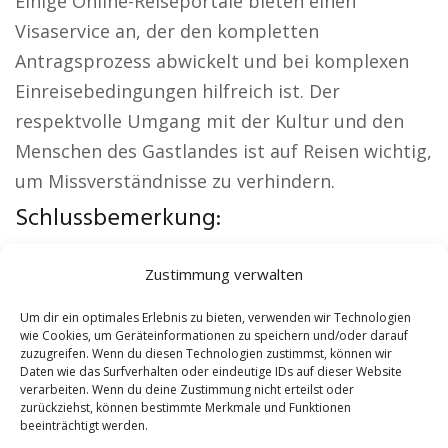
Einige Online-Reiseportale bieten einen
Visaservice an, der den kompletten
Antragsprozess abwickelt und bei komplexen
Einreisebedingungen hilfreich ist. Der
respektvolle Umgang mit der Kultur und den
Menschen des Gastlandes ist auf Reisen wichtig,
um Missverständnisse zu verhindern.
Schlussbemerkung:
Regionale Hinweise:
Wohnung mieten Daaden
|
Zustimmung verwalten
Kirche Daaden
|
Autovermietung Daaden
|
Versicherung Daaden
|
Hauskauf Daaden
|
Um dir ein optimales Erlebnis zu bieten, verwenden wir Technologien
wie Cookies, um Geräteinformationen zu speichern und/oder darauf
Hundeschule Daaden
zuzugreifen. Wenn du diesen Technologien zustimmst, können wir
Daten wie das Surfverhalten oder eindeutige IDs auf dieser Website
verarbeiten. Wenn du deine Zustimmung nicht erteilst oder
Contents
[
show
]
zurückziehst, können bestimmte Merkmale und Funktionen
beeinträchtigt werden.