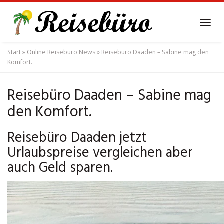
Skip
to
Tog
main
navi
content
Start
»
Online Reisebüro News
»
Reisebüro Daaden – Sabine mag den
Komfort.
Reisebüro Daaden – Sabine mag
den Komfort.
Reisebüro Daaden jetzt
Urlaubspreise vergleichen aber
auch Geld sparen.