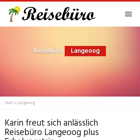
Skip
to
Tog
main
navi
content
Reisebüro
Langeoog
Start
»
Langeoog
Karin freut sich anlässlich
Reisebüro Langeoog plus