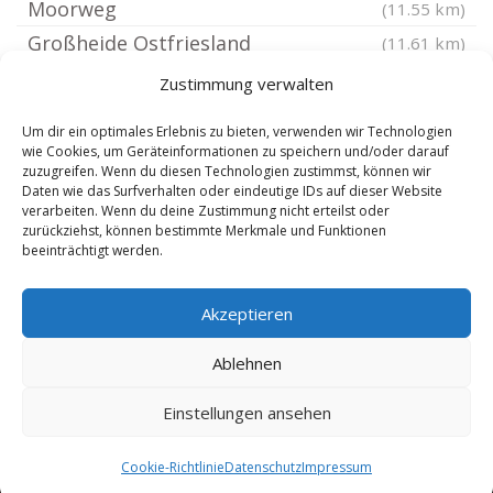
Moorweg
(11.55 km)
Großheide Ostfriesland
(11.61 km)
Neuschoo
(12.07 km)
Zustimmung verwalten
Dunum
(12.26 km)
Um dir ein optimales Erlebnis zu bieten, verwenden wir Technologien
Blomberg Ostfriesland
(12.36 km)
wie Cookies, um Geräteinformationen zu speichern und/oder darauf
zuzugreifen. Wenn du diesen Technologien zustimmst, können wir
Hage Ostfriesland
(12.76 km)
Daten wie das Surfverhalten oder eindeutige IDs auf dieser Website
Berumbur
verarbeiten. Wenn du deine Zustimmung nicht erteilst oder
(12.88 km)
zurückziehst, können bestimmte Merkmale und Funktionen
Eversmeer
(13.04 km)
beeinträchtigt werden.
Lütetsburg
(13.89 km)
Akzeptieren
Norderney
(13.96 km)
Halbemond
(14.73 km)
Ablehnen
Einstellungen ansehen
Copyright 2024-2025 by de-reisebuero.de |
8.8.2026
Cookie-Richtlinie
Datenschutz
Impressum
|
SEO Technik