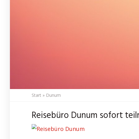
Start
»
Dunum
Reisebüro Dunum sofort tei