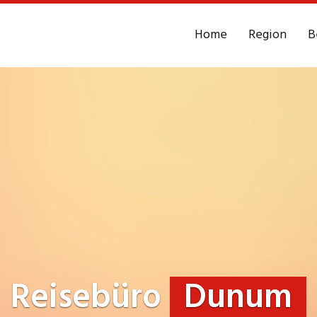
Home
Region
B
Reisebüro
Dunum