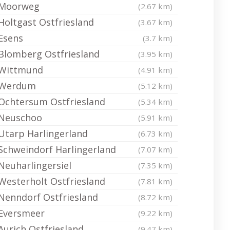
Moorweg
(2.67 km)
Holtgast Ostfriesland
(3.67 km)
Esens
(3.7 km)
Blomberg Ostfriesland
(3.95 km)
Wittmund
(4.91 km)
Werdum
(5.12 km)
Ochtersum Ostfriesland
(5.34 km)
Neuschoo
(5.91 km)
Utarp Harlingerland
(6.73 km)
Schweindorf Harlingerland
(7.07 km)
Neuharlingersiel
(7.35 km)
Westerholt Ostfriesland
(7.81 km)
Nenndorf Ostfriesland
(8.72 km)
Eversmeer
(9.22 km)
Aurich Ostfriesland
(9.47 km)