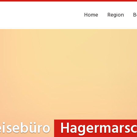
Home
Region
B
eisebüro
Hagermars