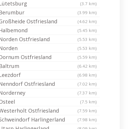
Lütetsburg
(3.7 km)
Berumbur
(3.99 km)
Großheide Ostfriesland
(4.62 km)
Halbemond
(5.45 km)
Norden Ostfriesland
(5.53 km)
Norden
(5.53 km)
Dornum Ostfriesland
(5.59 km)
Baltrum
(6.42 km)
Leezdorf
(6.98 km)
Nenndorf Ostfriesland
(7.02 km)
Norderney
(7.37 km)
Osteel
(7.5 km)
Westerholt Ostfriesland
(7.59 km)
Schweindorf Harlingerland
(7.98 km)
Utarp Harlingerland
(8.09 km)