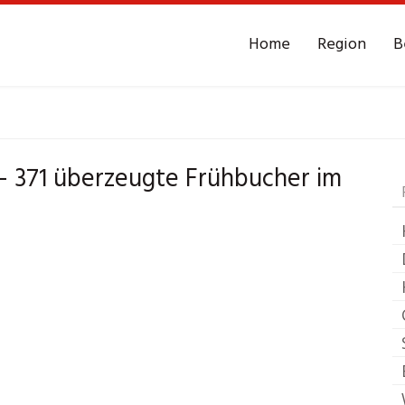
Home
Region
B
sebüro
Langenstein 
– 371 überzeugte Frühbucher im