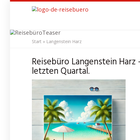
Skip
to
main
content
Start
»
Langenstein Harz
Rei
Reisebüro Langenstein Harz 
letzten Quartal.