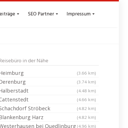
eiträge
SEO Partner
Impressum
Harz
Reisebüro in der Nähe
Heimburg
(3.66 km)
Derenburg
(3.74 km)
Halberstadt
(4.48 km)
Cattenstedt
(4.66 km)
Schachdorf Ströbeck
(4.82 km)
Blankenburg Harz
(4.82 km)
Westerhausen bei Quedlinburg
(4.96 km)