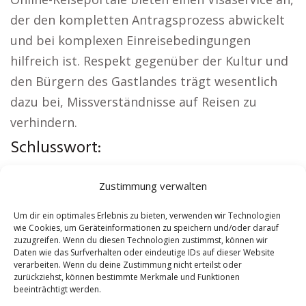
der den kompletten Antragsprozess abwickelt
und bei komplexen Einreisebedingungen
hilfreich ist. Respekt gegenüber der Kultur und
den Bürgern des Gastlandes trägt wesentlich
dazu bei, Missverständnisse auf Reisen zu
verhindern.
Schlusswort:
Interessante Links:
Versicherung Volkach
|
Zustimmung verwalten
Wohnung mieten Volkach
|
Kirche Volkach
|
Reisebüro Volkach
|
Versicherung Volkach
|
Um dir ein optimales Erlebnis zu bieten, verwenden wir Technologien
wie Cookies, um Geräteinformationen zu speichern und/oder darauf
Hauskauf Volkach
zuzugreifen. Wenn du diesen Technologien zustimmst, können wir
Daten wie das Surfverhalten oder eindeutige IDs auf dieser Website
verarbeiten. Wenn du deine Zustimmung nicht erteilst oder
Contents
[
show
]
zurückziehst, können bestimmte Merkmale und Funktionen
beeinträchtigt werden.