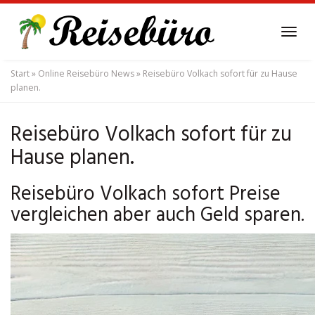
Skip
to
Tog
main
navi
content
Start
»
Online Reisebüro News
»
Reisebüro Volkach sofort für zu Hause
planen.
Reisebüro Volkach sofort für zu
Hause planen.
Reisebüro Volkach sofort Preise
vergleichen aber auch Geld sparen.